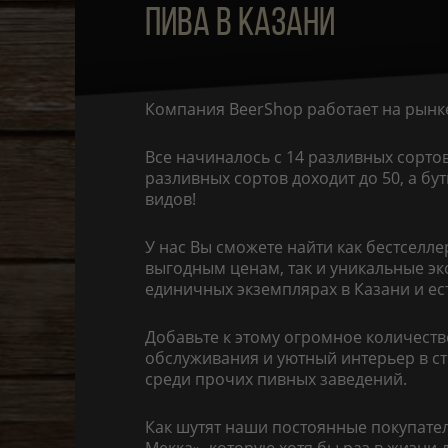
ПИВА В КАЗАНИ
Компания BeerShop работает на рынке
Все начиналось с 14 разливных сорто
разливных сортов доходит до 50, а б
видов!
У нас Вы сможете найти как бестсел
выгодным ценам, так и уникальные эк
единичных экземплярах в Казани и ес
Добавьте к этому огромное количеств
обслуживания и уютный интерьер в ст
среди прочих пивных заведений.
Как шутят наши постоянные покупател