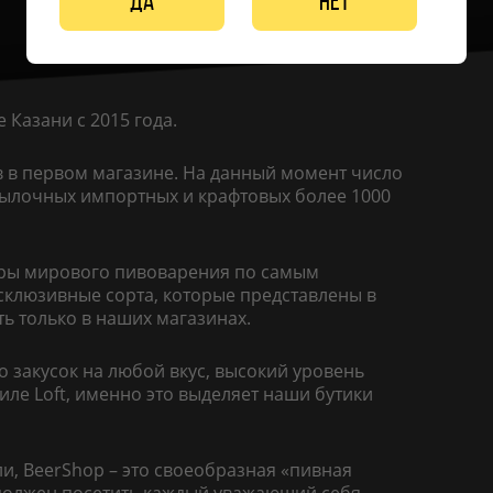
Да
Нет
 Казани с 2015 года.
в в первом магазине. На данный момент число
утылочных импортных и крафтовых более 1000
леры мирового пивоварения по самым
склюзивные сорта, которые представлены в
ть только в наших магазинах.
о закусок на любой вкус, высокий уровень
иле Loft, именно это выделяет наши бутики
и, BeerShop – это своеобразная «пивная