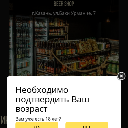
BEER SHOP
г.Казань, ул.Баки Урманче, 7
Необходимо
подтвердить Ваш
возраст
ТИКОВ ЭКСКЛЮЗИВНОГО
Вам уже есть 18 лет?