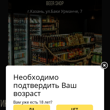
BEER SHOP
г.Казань, ул.Баки Урманче, 7
Необходимо
подтвердить Ваш
возраст
ТИКОВ ЭКСКЛЮЗИВНОГО
Вам уже есть 18 лет?