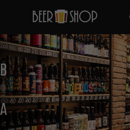
ОВ
ВА