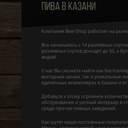
ПИВА В КАЗАНИ
Компания BeerShop работает на рынке
Все начиналось с 14 разливных сорто
разливных сортов доходит до 50, а б
видов!
У нас Вы сможете найти как бестсел
выгодным ценам, так и уникальные эк
единичных экземплярах в Казани и ес
Добавьте к этому огромное количеств
обслуживания и уютный интерьер в ст
среди прочих пивных заведений.
Как шутят наши постоянные покупател