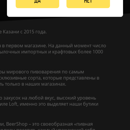
Да
Нет
 Казани с 2015 года.
в в первом магазине. На данный момент число
утылочных импортных и крафтовых более 1000
леры мирового пивоварения по самым
склюзивные сорта, которые представлены в
ть только в наших магазинах.
о закусок на любой вкус, высокий уровень
иле Loft, именно это выделяет наши бутики
и, BeerShop – это своеобразная «пивная